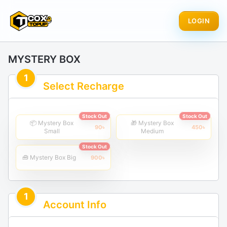
LOGIN
MYSTERY BOX
1
Select Recharge
Stock Out
Stock Out
📦 Mystery Box
🎁 Mystery Box
90
৳
450
৳
Small
Medium
Stock Out
🧰 Mystery Box Big
900
৳
1
Account Info